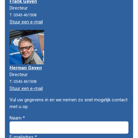
Frank Geven
Directeur
T: 0543-461508
Stuur een e-mail
Herman Geven
Directeur
T: 0543-461508
Stuur een e-mail
Vul uw gegevens in en we nemen zo snel mogelijk contact
met u op.
Algemene
Naam
*
gegevens
E-mailadres
*