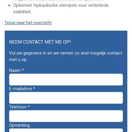
Optioneel: hydraulische stempels voor verbeterde
stabiliteit.
Terug naar het overzicht
NEEM CONTACT MET ME OP!
Vul uw gegevens in en we nemen zo snel mogelijk contact
met u op.
Algemene
Naam
*
gegevens
E-mailadres
*
Telefoon
*
Opmerking