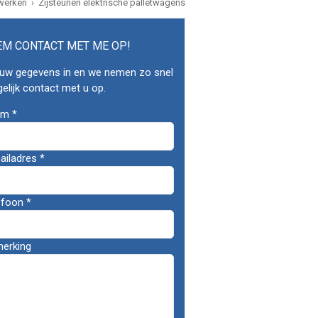
 werken
Zijsteunen elektrische palletwagens
EM CONTACT MET ME OP!
 uw gegevens in en we nemen zo snel
elijk contact met u op.
emene
am
*
evens
ailadres
*
efoon
*
erking