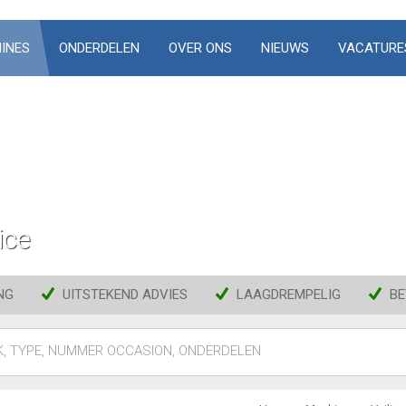
INES
ONDERDELEN
OVER ONS
NIEUWS
VACATURE
ice
NG
UITSTEKEND ADVIES
LAAGDREMPELIG
BE